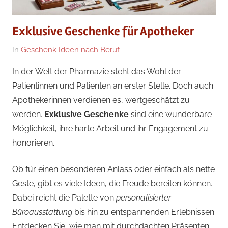
Exklusive Geschenke für Apotheker
Am
Von
In
Geschenk Ideen nach Beruf
17/10/2024
Geschenke
In der Welt der Pharmazie steht das Wohl der
Redakteur
Patientinnen und Patienten an erster Stelle. Doch auch
Apothekerinnen verdienen es, wertgeschätzt zu
werden.
Exklusive Geschenke
sind eine wunderbare
Möglichkeit, ihre harte Arbeit und ihr Engagement zu
honorieren.
Ob für einen besonderen Anlass oder einfach als nette
Geste, gibt es viele Ideen, die Freude bereiten können.
Dabei reicht die Palette von
personalisierter
Büroausstattung
bis hin zu entspannenden Erlebnissen.
Entdecken Sie, wie man mit durchdachten Präsenten