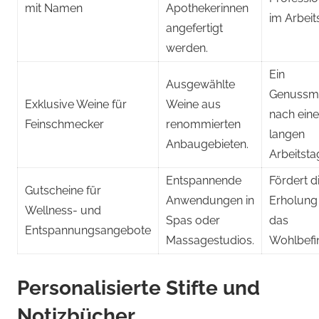
mit Namen
Apothekerinnen
im Arbeits
angefertigt
werden.
Ein
Ausgewählte
Genussm
Exklusive Weine für
Weine aus
nach ein
Feinschmecker
renommierten
langen
Anbaugebieten.
Arbeitsta
Entspannende
Fördert d
Gutscheine für
Anwendungen in
Erholung
Wellness- und
Spas oder
das
Entspannungsangebote
Massagestudios.
Wohlbefi
Personalisierte Stifte und
Notizbücher