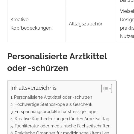
bis Sp
Vielsei
Kreative
Design
Alltagszubehör
Kopfbedeckungen
prakti
Nutze
Personalisierte Arztkittel
oder -schürzen
Inhaltsverzeichnis
Personalisierte Arztkittel oder -schürzen
Hochwertige Stethoskope als Geschenk
Entspannungsprodukte für stressige Tage
Kreative Kopfbedeckungen für den Arbeitsalltag
Fachliteratur oder medizinische Fachzeitschriften
Praktische Organizer für medizinische Utensilien