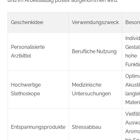
und im Arbeitsalltag positiv aufgenommen wird.
Geschenkidee
Verwendungszweck
Beson
Indivi
Personalisierte
Gestal
Berufliche Nutzung
Arztkittel
hohe
Funkti
Optim
Hochwertige
Medizinische
Akusti
Stethoskope
Untersuchungen
langle
Materi
Vielfäl
Auswa
Entspannungsprodukte
Stressabbau
Aroma