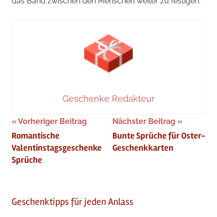
das Band zwischen den Menschen weiter zu festigen.
Geschenke Redakteur
Beitragsnavigation
Vorheriger Beitrag
Nächster Beitrag
Romantische
Bunte Sprüche für Oster-
Valentinstagsgeschenke
Geschenkkarten
Sprüche
Geschenktipps für jeden Anlass