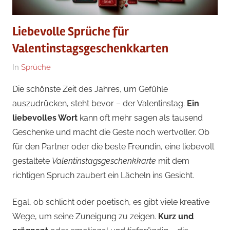
Liebevolle Sprüche für
Valentinstagsgeschenkkarten
Am
Von
In
Sprüche
03/02/2024
Geschenke
Die schönste Zeit des Jahres, um Gefühle
Redakteur
auszudrücken, steht bevor – der Valentinstag.
Ein
liebevolles Wort
kann oft mehr sagen als tausend
Geschenke und macht die Geste noch wertvoller. Ob
für den Partner oder die beste Freundin, eine liebevoll
gestaltete
Valentinstagsgeschenkkarte
mit dem
richtigen Spruch zaubert ein Lächeln ins Gesicht.
Egal, ob schlicht oder poetisch, es gibt viele kreative
Wege, um seine Zuneigung zu zeigen.
Kurz und